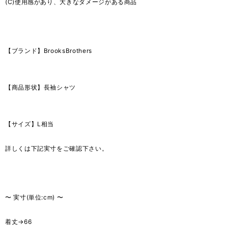
(C)使用感があり、大きなダメージがある商品
【ブランド】BrooksBrothers
【商品形状】長袖シャツ
【サイズ】L相当
詳しくは下記実寸をご確認下さい。
〜 実寸(単位:cm) 〜
着丈→66