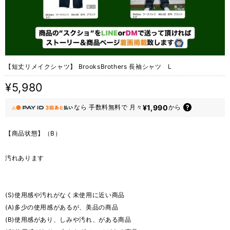
【短丈リメイクシャツ】 BrooksBrothers 長袖シャツ L
¥5,980
¥1,990
なら
手数料無料で
月々
から
【商品状態】（B）
汚れあります
(S)使用感や汚れがなく未使用に近い商品
(A)多少の使用感があるが、美品の商品
(B)使用感があり、しみや汚れ、がある商品