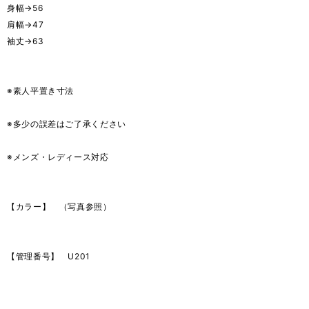
身幅→56
肩幅→47
袖丈→63
※素人平置き寸法
※多少の誤差はご了承ください
※メンズ・レディース対応
【カラー】 （写真参照）
【管理番号】 U201