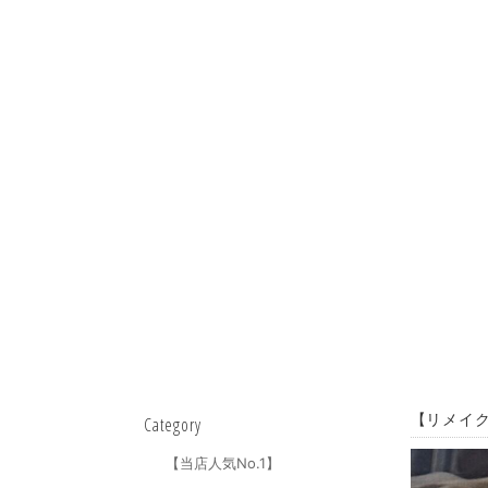
【リメイク
Category
【当店人気No.1】