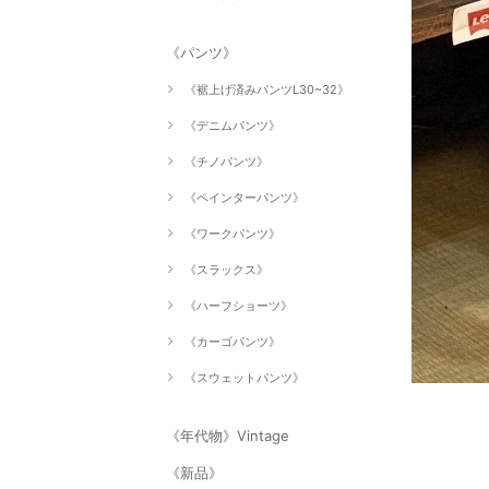
《パンツ》
《裾上げ済みパンツL30~32》
《デニムパンツ》
《チノパンツ》
《ペインターパンツ》
《ワークパンツ》
《スラックス》
《ハーフショーツ》
《カーゴパンツ》
《スウェットパンツ》
《年代物》Vintage
《新品》