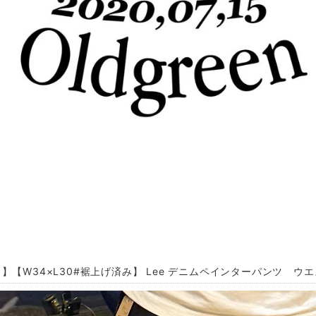
】【W34×L30#裾上げ済み】 Lee デニムペインターパンツ ウ