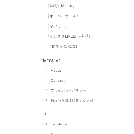
《軍物》Military
《オーバーオール》
《マフラー》
《インスタLIVE販売商品》
【4周年記念BOX】
Information
About
Contact
プライバシーポリシー
特定商取引法に基づく表記
Link
Facebook