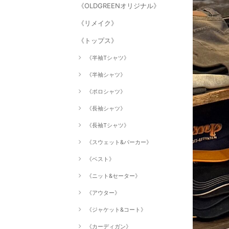
《OLDGREENオリジナル》
《リメイク》
《トップス》
《半袖Tシャツ》
《半袖シャツ》
《ポロシャツ》
《長袖シャツ》
《長袖Tシャツ》
《スウェット&パーカー》
《ベスト》
《ニット&セーター》
《アウター》
《ジャケット&コート》
《カーディガン》