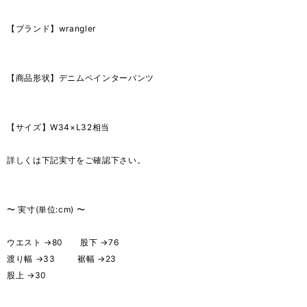
【ブランド】wrangler
【商品形状】デニムペインターパンツ
【サイズ】W34×L32相当
詳しくは下記実寸をご確認下さい。
〜 実寸(単位:cm) 〜
ウエスト →80 股下 →76
渡り幅 →33 裾幅 →23
股上 →30