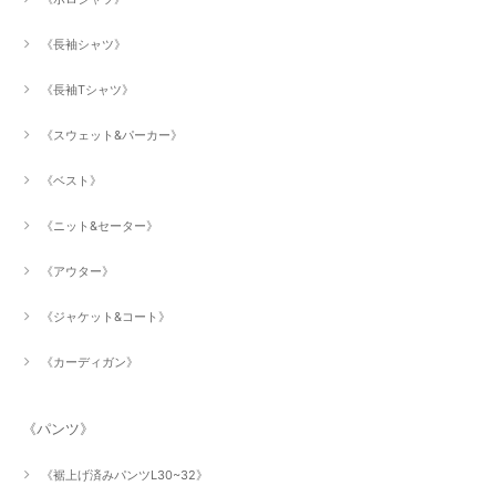
《長袖シャツ》
《長袖Tシャツ》
《スウェット&パーカー》
《ベスト》
《ニット&セーター》
《アウター》
《ジャケット&コート》
《カーディガン》
《パンツ》
《裾上げ済みパンツL30~32》