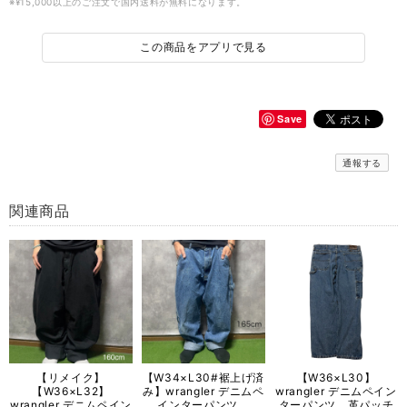
※¥15,000以上のご注文で国内送料が無料になります。
この商品をアプリで見る
Save
通報する
関連商品
【リメイク】
【W34×L30#裾上げ済
【W36×L30】
【W36×L32】
み】wrangler デニムペ
wrangler デニムペイン
wrangler デニムペイン
インターパンツ
ターパンツ 革パッチ