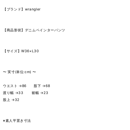
【ブランド】wrangler
【商品形状】デニムペインターパンツ
【サイズ】W36×L30
〜 実寸(単位:cm) 〜
ウエスト →86 股下 →68
渡り幅 →33 裾幅 →23
股上 →32
※素人平置き寸法