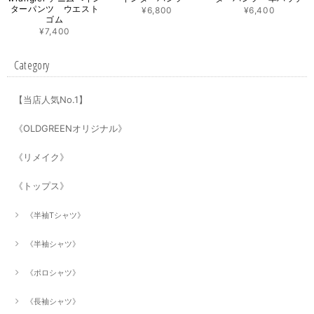
ターパンツ ウエスト
¥6,800
¥6,400
ゴム
¥7,400
Category
【当店人気No.1】
《OLDGREENオリジナル》
《リメイク》
《トップス》
《半袖Tシャツ》
《半袖シャツ》
《ポロシャツ》
《長袖シャツ》