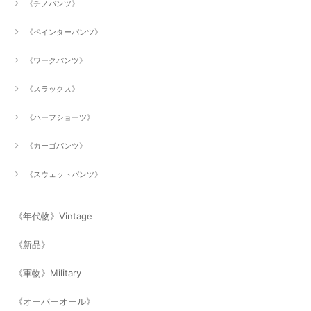
《チノパンツ》
《ペインターパンツ》
《ワークパンツ》
《スラックス》
《ハーフショーツ》
《カーゴパンツ》
《スウェットパンツ》
《年代物》Vintage
《新品》
《軍物》Military
《オーバーオール》