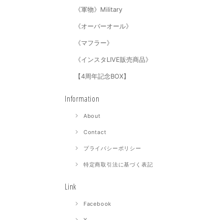
《軍物》Military
《オーバーオール》
《マフラー》
《インスタLIVE販売商品》
【4周年記念BOX】
Information
About
Contact
プライバシーポリシー
特定商取引法に基づく表記
Link
Facebook