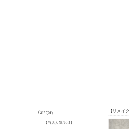
【リメイク
Category
【当店人気No.1】