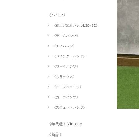
《パンツ》
《裾上げ済みパンツL30~32》
《デニムパンツ》
《チノパンツ》
《ペインターパンツ》
《ワークパンツ》
《スラックス》
《ハーフショーツ》
《カーゴパンツ》
《スウェットパンツ》
《年代物》Vintage
《新品》