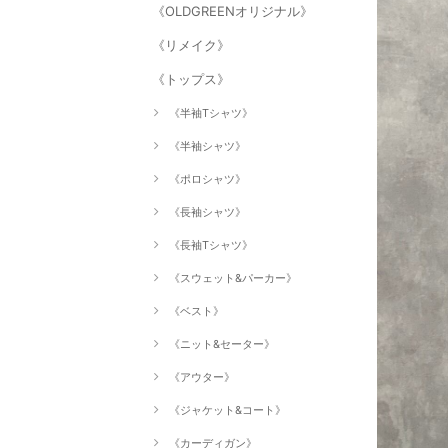
《OLDGREENオリジナル》
《リメイク》
《トップス》
《半袖Tシャツ》
《半袖シャツ》
《ポロシャツ》
《長袖シャツ》
《長袖Tシャツ》
《スウェット&パーカー》
《ベスト》
《ニット&セーター》
《アウター》
《ジャケット&コート》
《カーディガン》