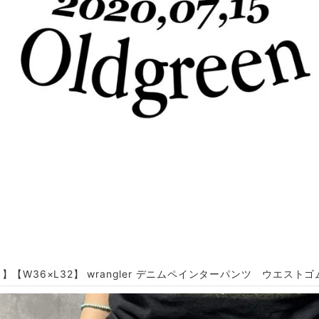
】【W36×L32】 wrangler デニムペインターパンツ ウエストゴ