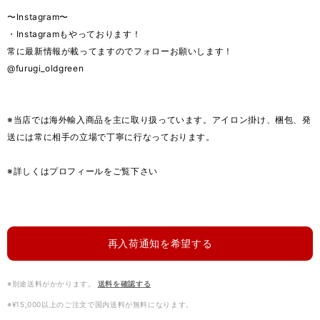
〜Instagram〜
・Instagramもやっております！
常に最新情報が載ってますのでフォローお願いします！
@furugi_oldgreen
※当店では海外輸入商品を主に取り扱っています。アイロン掛け、梱包、発
送には常に相手の立場で丁寧に行なっております。
※詳しくはプロフィールをご覧下さい
再入荷通知を希望する
※別途送料がかかります。
送料を確認する
※¥15,000以上のご注文で国内送料が無料になります。