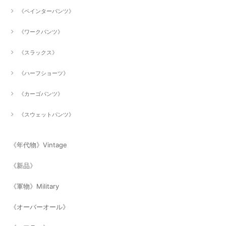
《ペインターパンツ》
《ワークパンツ》
《スラックス》
《ハーフショーツ》
《カーゴパンツ》
《スウェットパンツ》
《年代物》Vintage
《新品》
《軍物》Military
《オーバーオール》