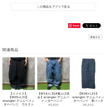
この商品をアプリで見る
Save
通報する
関連商品
【リメイク】
【W34×L30#裾上げ済
【W36×L30】
【W36×L32】
み】wrangler デニムペ
wrangler デニムペイン
wrangler デニムペイン
インターパンツ
ターパンツ 革パッチ
ターパンツ ウエスト
¥6,800
¥6,400