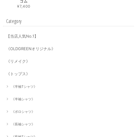
ゴム
¥7,400
Category
【当店人気No.1】
《OLDGREENオリジナル》
《リメイク》
《トップス》
《半袖Tシャツ》
《半袖シャツ》
《ポロシャツ》
《長袖シャツ》
《長袖Tシャツ》