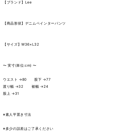
【ブランド】Lee
【商品形状】デニムペインターパンツ
【サイズ】W36×L32
〜 実寸(単位:cm) 〜
ウエスト →80 股下 →77
渡り幅 →32 裾幅 →24
股上 →31
※素人平置き寸法
※多少の誤差はご了承ください