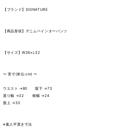
【ブランド】SIGNATURE
【商品形状】デニムペインターパンツ
【サイズ】W36×L32
〜 実寸(単位:cm) 〜
ウエスト →80 股下 →73
渡り幅 →32 裾幅 →24
股上 →33
※素人平置き寸法