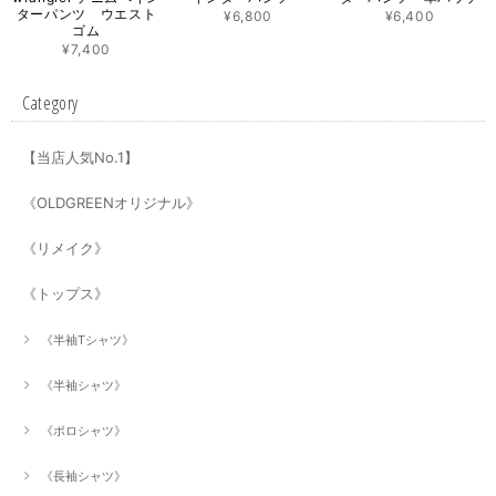
ターパンツ ウエスト
¥6,800
¥6,400
ゴム
¥7,400
Category
【当店人気No.1】
《OLDGREENオリジナル》
《リメイク》
《トップス》
《半袖Tシャツ》
《半袖シャツ》
《ポロシャツ》
《長袖シャツ》