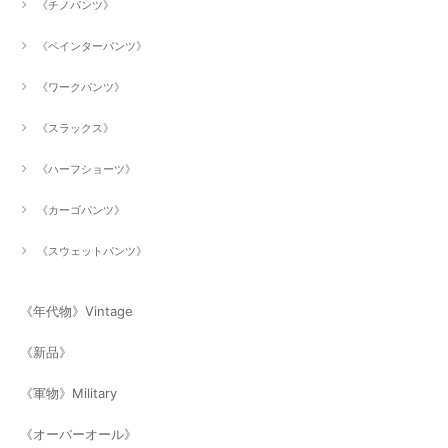
《チノパンツ》
《ペインターパンツ》
《ワークパンツ》
《スラックス》
《ハーフショーツ》
《カーゴパンツ》
《スウェットパンツ》
《年代物》Vintage
《新品》
《軍物》Military
《オーバーオール》