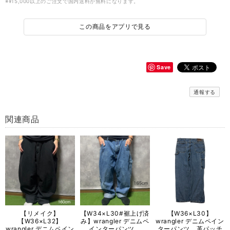
※¥15,000以上のご注文で国内送料が無料になります。
この商品をアプリで見る
Save
通報する
関連商品
【リメイク】
【W34×L30#裾上げ済
【W36×L30】
【W36×L32】
み】wrangler デニムペ
wrangler デニムペイン
wrangler デニムペイン
インターパンツ
ターパンツ 革パッチ