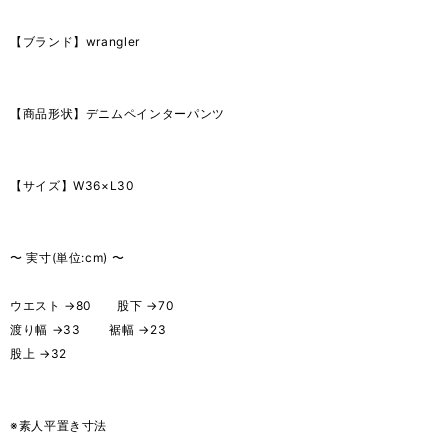
【ブランド】wrangler
【商品形状】デニムペインターパンツ
【サイズ】W36×L30
〜 実寸(単位:cm) 〜
ウエスト →80 股下 →70
渡り幅 →33 裾幅 →23
股上 →32
※素人平置き寸法