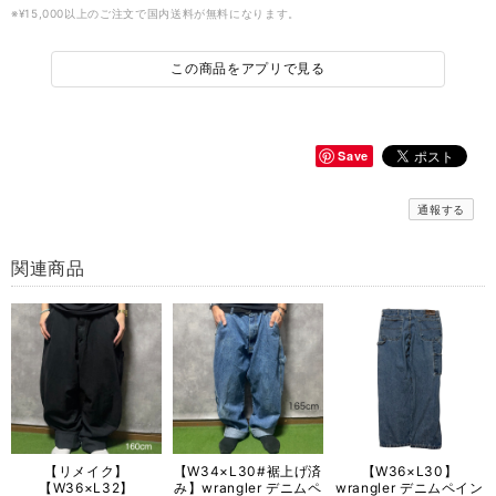
※¥15,000以上のご注文で国内送料が無料になります。
この商品をアプリで見る
Save
通報する
関連商品
【リメイク】
【W34×L30#裾上げ済
【W36×L30】
【W36×L32】
み】wrangler デニムペ
wrangler デニムペイン