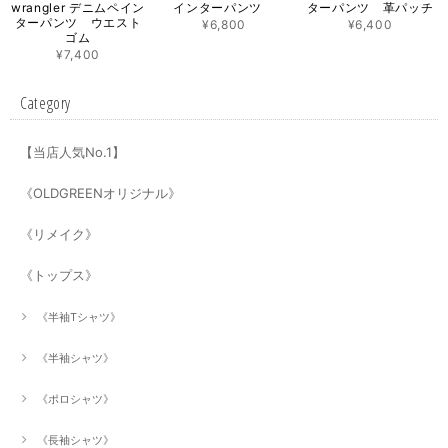
wrangler デニムペイン
インターパンツ
ターパンツ 革パッチ
ターパンツ ウエスト
¥6,800
¥6,400
ゴム
¥7,400
Category
【当店人気No.1】
《OLDGREENオリジナル》
《リメイク》
《トップス》
《半袖Tシャツ》
《半袖シャツ》
《ポロシャツ》
《長袖シャツ》