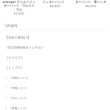
wrangler デニムペイン
インターパンツ
ターパンツ 革パッチ
ターパンツ ウエスト
¥6,800
¥6,400
ゴム
¥7,400
Category
【当店人気No.1】
《OLDGREENオリジナル》
《リメイク》
《トップス》
《半袖Tシャツ》
《半袖シャツ》
《ポロシャツ》
《長袖シャツ》