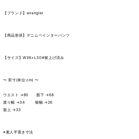
【ブランド】wrangler
【商品形状】デニムペインターパンツ
【サイズ】W36×L30#裾上げ済み
〜 実寸(単位:cm) 〜
ウエスト →80 股下 →68
渡り幅 →34 裾幅 →26
股上 →33
※素人平置き寸法