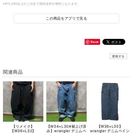
※¥15,000以上のご注文で国内送料が無料になります。
この商品をアプリで見る
Save
通報する
関連商品
【リメイク】
【W34×L30#裾上げ済
【W36×L30】
【W36×L32】
み】wrangler デニムペ
wrangler デニムペイン