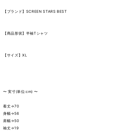
【ブランド】SCREEN STARS BEST
【商品形状】半袖Tシャツ
【サイズ】XL
〜 実寸(単位:cm) 〜
着丈→70
身幅→56
肩幅→50
袖丈→19