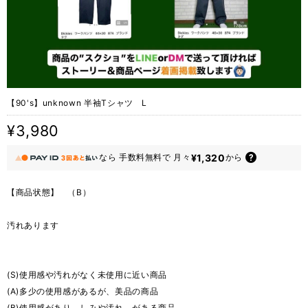
【90's】unknown 半袖Tシャツ L
¥3,980
¥1,320
なら
手数料無料で
月々
から
【商品状態】 （B）
汚れあります
(S)使用感や汚れがなく未使用に近い商品
(A)多少の使用感があるが、美品の商品
(B)使用感があり、しみや汚れ、がある商品