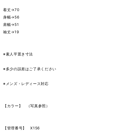
着丈→70
身幅→56
肩幅→51
袖丈→19
※素人平置き寸法
※多少の誤差はご了承ください
※メンズ・レディース対応
【カラー】 （写真参照）
【管理番号】 X156