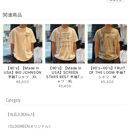
関連商品
【90's】【Made in
【90's】【Made in
【90's~00's】FRUIT
USA】BIG JOHNSON
USA】SCREEN
OF THE LOOM 半袖T
半袖Tシャツ XL
STARS BEST 半袖Tシ
シャツ M
ャツ XL
¥8,400
¥5,400
¥5,400
Category
【当店人気No.1】
《OLDGREENオリジナル》