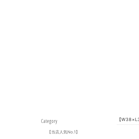
【W38×
Category
【当店人気No.1】