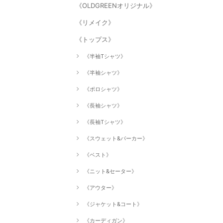
《OLDGREENオリジナル》
《リメイク》
《トップス》
《半袖Tシャツ》
《半袖シャツ》
《ポロシャツ》
《長袖シャツ》
《長袖Tシャツ》
《スウェット&パーカー》
《ベスト》
《ニット&セーター》
《アウター》
《ジャケット&コート》
《カーディガン》