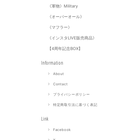
《軍物》Military
《オーバーオール》
《マフラー》
《インスタLIVE販売商品》
【4周年記念BOX】
Information
About
Contact
プライバシーポリシー
特定商取引法に基づく表記
Link
Facebook