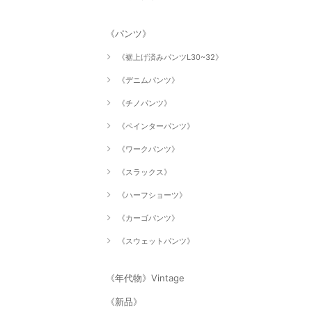
《パンツ》
《裾上げ済みパンツL30~32》
《デニムパンツ》
《チノパンツ》
《ペインターパンツ》
《ワークパンツ》
《スラックス》
《ハーフショーツ》
《カーゴパンツ》
《スウェットパンツ》
《年代物》Vintage
《新品》