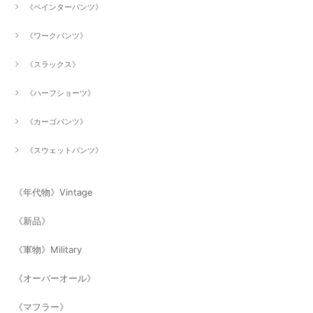
《ペインターパンツ》
《ワークパンツ》
《スラックス》
《ハーフショーツ》
《カーゴパンツ》
《スウェットパンツ》
《年代物》Vintage
《新品》
《軍物》Military
《オーバーオール》
《マフラー》