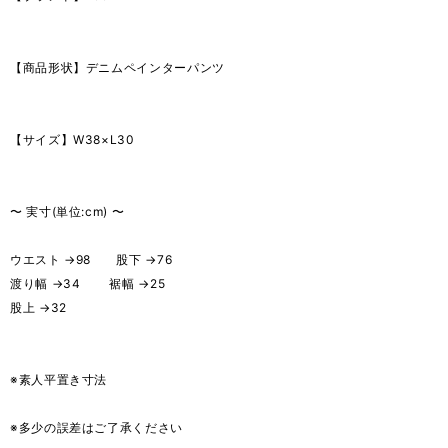
【商品形状】デニムペインターパンツ
【サイズ】W38×L30
〜 実寸(単位:cm) 〜
ウエスト →98 股下 →76
渡り幅 →34 裾幅 →25
股上 →32
※素人平置き寸法
※多少の誤差はご了承ください