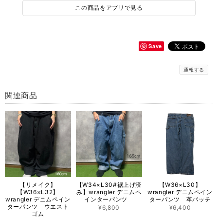
この商品をアプリで見る
Save
通報する
関連商品
【リメイク】
【W34×L30#裾上げ済
【W36×L30】
【W36×L32】
み】wrangler デニムペ
wrangler デニムペイン
wrangler デニムペイン
インターパンツ
ターパンツ 革パッチ
ターパンツ ウエスト
¥6,800
¥6,400
ゴム