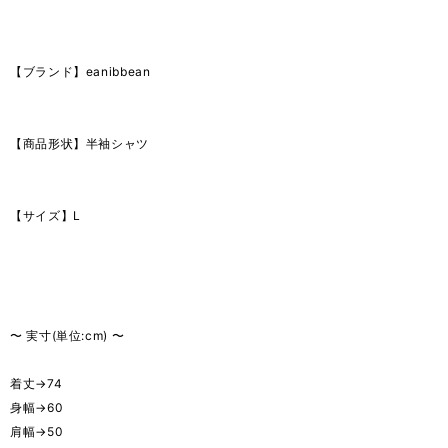
【ブランド】eanibbean
【商品形状】半袖シャツ
【サイズ】L
〜 実寸(単位:cm) 〜
着丈→74
身幅→60
肩幅→50