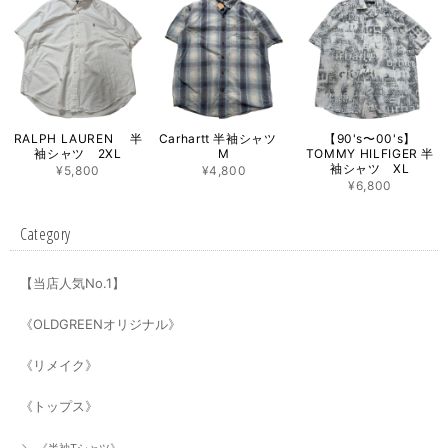
RALPH LAUREN 半
Carhartt 半袖シャツ
【90's〜00's】
袖シャツ 2XL
M
TOMMY HILFIGER 半
袖シャツ XL
¥5,800
¥4,800
¥6,800
Category
【当店人気No.1】
《OLDGREENオリジナル》
《リメイク》
《トップス》