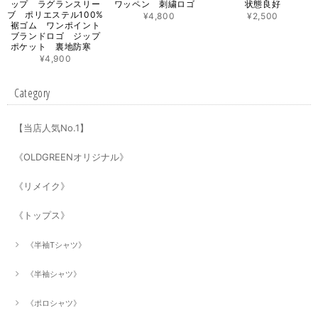
ップ ラグランスリー
ワッペン 刺繍ロゴ
状態良好
ブ ポリエステル100%
¥4,800
¥2,500
裾ゴム ワンポイント
ブランドロゴ ジップ
ポケット 裏地防寒
¥4,900
Category
【当店人気No.1】
《OLDGREENオリジナル》
《リメイク》
《トップス》
《半袖Tシャツ》
《半袖シャツ》
《ポロシャツ》