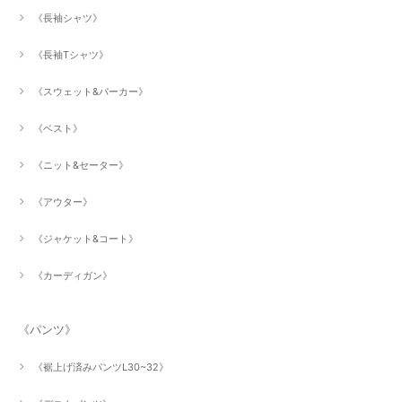
《長袖シャツ》
《長袖Tシャツ》
《スウェット&パーカー》
《ベスト》
《ニット&セーター》
《アウター》
《ジャケット&コート》
《カーディガン》
《パンツ》
《裾上げ済みパンツL30~32》