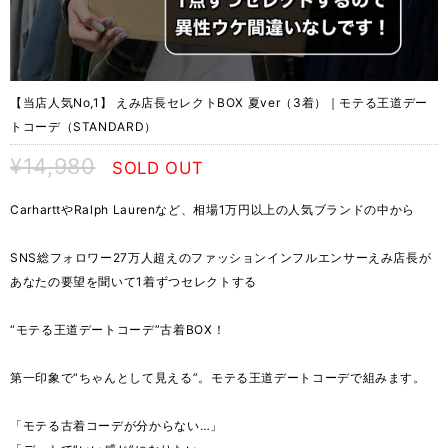
【当店人気No,1】 えみ店長セレクトBOX 夏ver（3着）｜モテる王道デー
トコーデ（STANDARD）
¥14,980
SOLD OUT
CarharttやRalph Laurenなど、相場1万円以上の人気ブランドの中から
SNS総フォロワー27万人超えのファッションインフルエンサーえみ店長が
あなたの要望を聞いて1着ずつセレクトする
“モテる王道デートコーデ”古着BOX！
第一印象で“ちゃんとして見える”。モテる王道デートコーデで組みます。
「モテる古着コーデが分からない…」