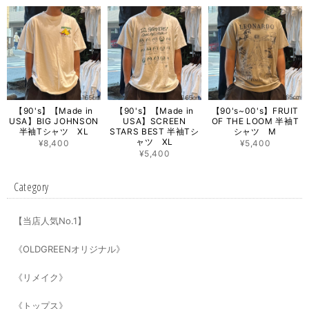
【90's】【Made in
【90's】【Made in
【90's~00's】FRUIT
USA】BIG JOHNSON
USA】SCREEN
OF THE LOOM 半袖T
半袖Tシャツ XL
STARS BEST 半袖Tシ
シャツ M
ャツ XL
¥8,400
¥5,400
¥5,400
Category
【当店人気No.1】
《OLDGREENオリジナル》
《リメイク》
《トップス》