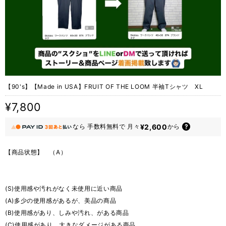
【90's】【Made in USA】FRUIT OF THE LOOM 半袖Tシャツ XL
¥7,800
¥2,600
なら
手数料無料で
月々
から
【商品状態】 （A）
(S)使用感や汚れがなく未使用に近い商品
(A)多少の使用感があるが、美品の商品
(B)使用感があり、しみや汚れ、がある商品
(C)使用感があり、大きなダメージがある商品