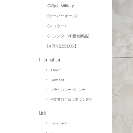
《軍物》Military
《オーバーオール》
《マフラー》
《インスタLIVE販売商品》
【4周年記念BOX】
Information
About
Contact
プライバシーポリシー
特定商取引法に基づく表記
Link
Facebook