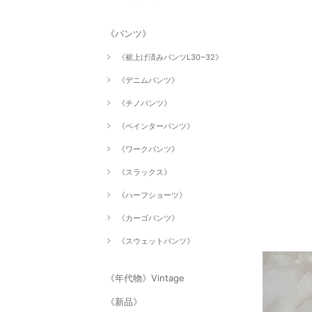
《パンツ》
《裾上げ済みパンツL30~32》
《デニムパンツ》
《チノパンツ》
《ペインターパンツ》
《ワークパンツ》
《スラックス》
《ハーフショーツ》
《カーゴパンツ》
《スウェットパンツ》
《年代物》Vintage
《新品》