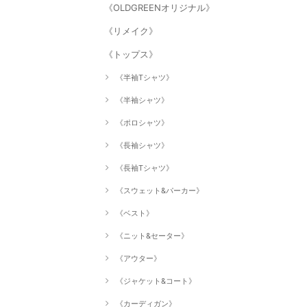
《OLDGREENオリジナル》
《リメイク》
《トップス》
《半袖Tシャツ》
《半袖シャツ》
《ポロシャツ》
《長袖シャツ》
《長袖Tシャツ》
《スウェット&パーカー》
《ベスト》
《ニット&セーター》
《アウター》
《ジャケット&コート》
《カーディガン》