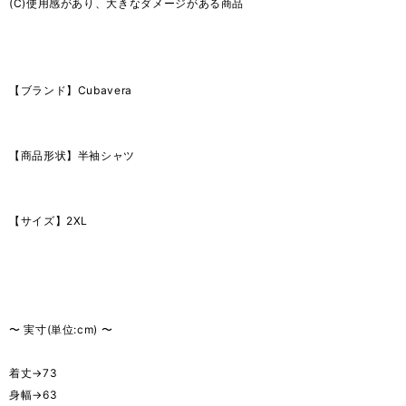
(C)使用感があり、大きなダメージがある商品
【ブランド】Cubavera
【商品形状】半袖シャツ
【サイズ】2XL
〜 実寸(単位:cm) 〜
着丈→73
身幅→63