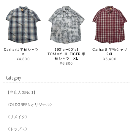
Carhartt 半袖シャツ
【90's〜00's】
Carhartt 半袖シャツ
M
TOMMY HILFIGER 半
2XL
袖シャツ XL
¥4,800
¥5,400
¥6,800
Category
【当店人気No.1】
《OLDGREENオリジナル》
《リメイク》
《トップス》