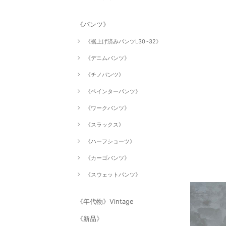
《パンツ》
《裾上げ済みパンツL30~32》
《デニムパンツ》
《チノパンツ》
《ペインターパンツ》
《ワークパンツ》
《スラックス》
《ハーフショーツ》
《カーゴパンツ》
《スウェットパンツ》
《年代物》Vintage
《新品》