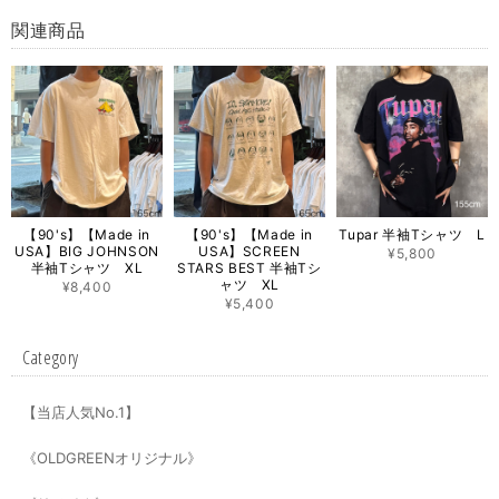
関連商品
【90's】【Made in
【90's】【Made in
Tupar 半袖Tシャツ L
USA】BIG JOHNSON
USA】SCREEN
¥5,800
半袖Tシャツ XL
STARS BEST 半袖Tシ
ャツ XL
¥8,400
¥5,400
Category
【当店人気No.1】
《OLDGREENオリジナル》