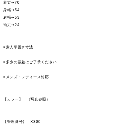
着丈→70
身幅→54
肩幅→53
袖丈→24
※素人平置き寸法
※多少の誤差はご了承ください
※メンズ・レディース対応
【カラー】 （写真参照）
【管理番号】 X380