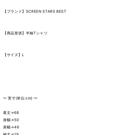
【ブランド】SCREEN STARS BEST
【商品形状】半袖Tシャツ
【サイズ】L
〜 実寸(単位:cm) 〜
着丈→68
身幅→50
肩幅→46
袖丈→19