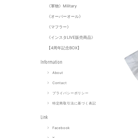
《軍物》Military
《オーバーオール》
《マフラー》
《インスタLIVE販売商品》
【4周年記念BOX】
Information
About
Contact
プライバシーポリシー
特定商取引法に基づく表記
Link
Facebook