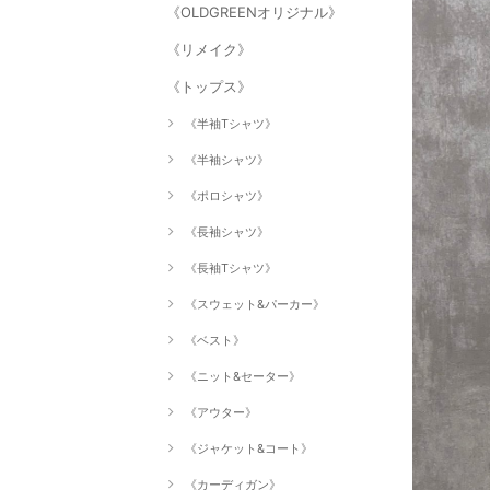
《OLDGREENオリジナル》
《リメイク》
《トップス》
《半袖Tシャツ》
《半袖シャツ》
《ポロシャツ》
《長袖シャツ》
《長袖Tシャツ》
《スウェット&パーカー》
《ベスト》
《ニット&セーター》
《アウター》
《ジャケット&コート》
《カーディガン》