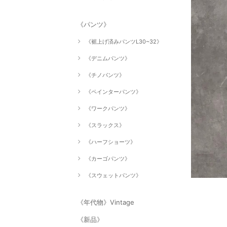
《パンツ》
《裾上げ済みパンツL30~32》
《デニムパンツ》
《チノパンツ》
《ペインターパンツ》
《ワークパンツ》
《スラックス》
《ハーフショーツ》
《カーゴパンツ》
《スウェットパンツ》
《年代物》Vintage
《新品》