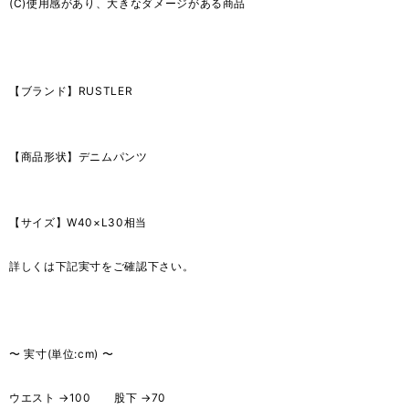
(C)使用感があり、大きなダメージがある商品
【ブランド】RUSTLER
【商品形状】デニムパンツ
【サイズ】W40×L30相当
詳しくは下記実寸をご確認下さい。
〜 実寸(単位:cm) 〜
ウエスト →100 股下 →70