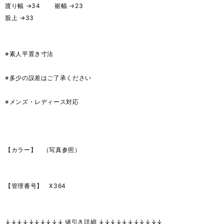
渡り幅 →34 裾幅 →23
股上 →33
※素人平置き寸法
※多少の誤差はご了承ください
※メンズ・レディース対応
【カラー】 （写真参照）
【管理番号】 X364
↓↓↓↓↓↓↓↓↓↓ 値引き詳細 ↓↓↓↓↓↓↓↓↓↓↓