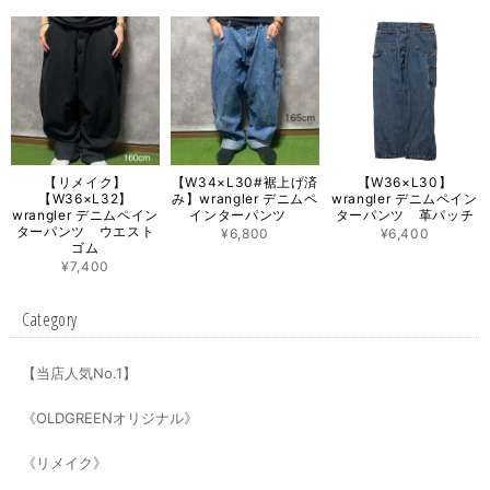
【リメイク】
【W34×L30#裾上げ済
【W36×L30】
【W36×L32】
み】wrangler デニムペ
wrangler デニムペイン
wrangler デニムペイン
インターパンツ
ターパンツ 革パッチ
ターパンツ ウエスト
¥6,800
¥6,400
ゴム
¥7,400
Category
【当店人気No.1】
《OLDGREENオリジナル》
《リメイク》