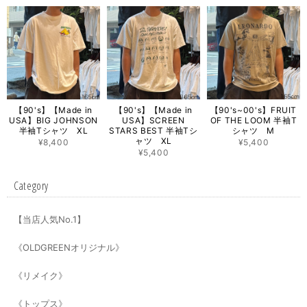
【90's】【Made in
【90's】【Made in
【90's~00's】FRUIT
USA】BIG JOHNSON
USA】SCREEN
OF THE LOOM 半袖T
半袖Tシャツ XL
STARS BEST 半袖Tシ
シャツ M
ャツ XL
¥8,400
¥5,400
¥5,400
Category
【当店人気No.1】
《OLDGREENオリジナル》
《リメイク》
《トップス》