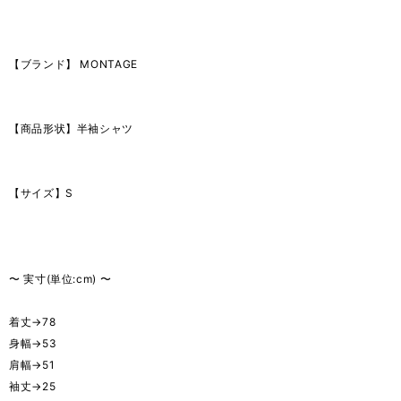
【ブランド】 MONTAGE
【商品形状】半袖シャツ
【サイズ】S
〜 実寸(単位:cm) 〜
着丈→78
身幅→53
肩幅→51
袖丈→25