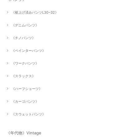
《裾上げ済みパンツL30~32》
《デニムパンツ》
《チノパンツ》
《ペインターパンツ》
《ワークパンツ》
《スラックス》
《ハーフショーツ》
《カーゴパンツ》
《スウェットパンツ》
《年代物》Vintage