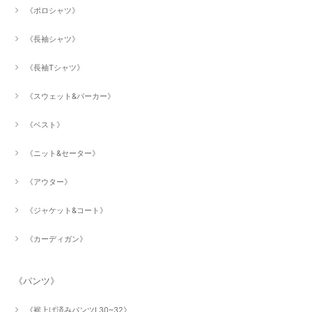
《ポロシャツ》
《長袖シャツ》
《長袖Tシャツ》
《スウェット&パーカー》
《ベスト》
《ニット&セーター》
《アウター》
《ジャケット&コート》
《カーディガン》
《パンツ》
《裾上げ済みパンツL30~32》