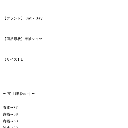
【ブランド】 Batik Bay
【商品形状】半袖シャツ
【サイズ】L
〜 実寸(単位:cm) 〜
着丈→77
身幅→58
肩幅→53
袖丈→23