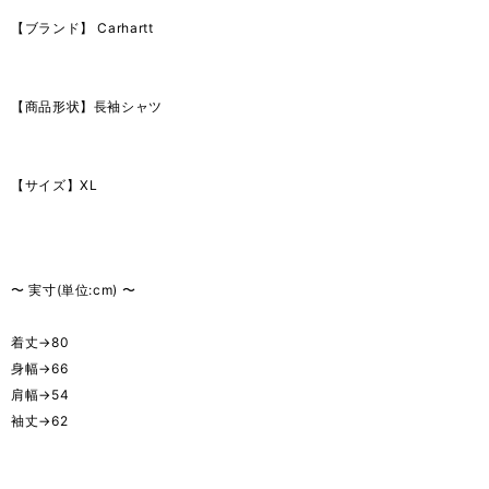
【ブランド】 Carhartt
【商品形状】長袖シャツ
【サイズ】XL
〜 実寸(単位:cm) 〜
着丈→80
身幅→66
肩幅→54
袖丈→62