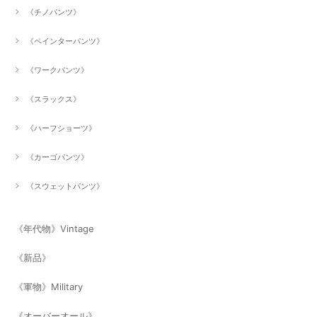
《チノパンツ》
《ペインターパンツ》
《ワークパンツ》
《スラックス》
《ハーフショーツ》
《カーゴパンツ》
《スウェットパンツ》
《年代物》Vintage
《新品》
《軍物》Military
《オーバーオール》