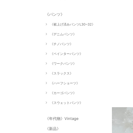
《パンツ》
《裾上げ済みパンツL30~32》
《デニムパンツ》
《チノパンツ》
《ペインターパンツ》
《ワークパンツ》
《スラックス》
《ハーフショーツ》
《カーゴパンツ》
《スウェットパンツ》
《年代物》Vintage
《新品》