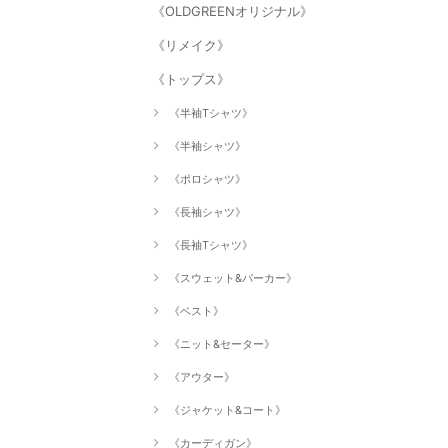
《OLDGREENオリジナル》
《リメイク》
《トップス》
《半袖Tシャツ》
《半袖シャツ》
《ポロシャツ》
《長袖シャツ》
《長袖Tシャツ》
《スウェット&パーカー》
《ベスト》
《ニット&セーター》
《アウター》
《ジャケット&コート》
《カーディガン》