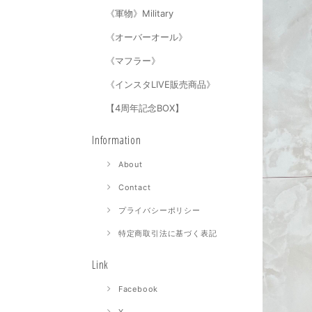
《軍物》Military
《オーバーオール》
《マフラー》
《インスタLIVE販売商品》
【4周年記念BOX】
Information
About
Contact
プライバシーポリシー
特定商取引法に基づく表記
Link
Facebook