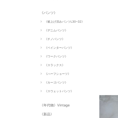
《パンツ》
《裾上げ済みパンツL30~32》
《デニムパンツ》
《チノパンツ》
《ペインターパンツ》
《ワークパンツ》
《スラックス》
《ハーフショーツ》
《カーゴパンツ》
《スウェットパンツ》
《年代物》Vintage
《新品》