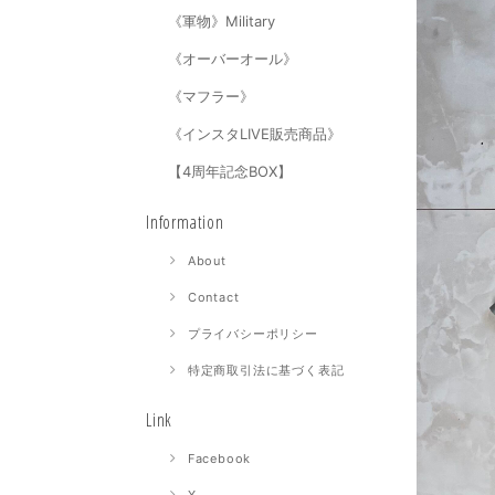
《軍物》Military
《オーバーオール》
《マフラー》
《インスタLIVE販売商品》
【4周年記念BOX】
Information
About
Contact
プライバシーポリシー
特定商取引法に基づく表記
Link
Facebook