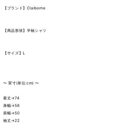
【ブランド】Claiborne
【商品形状】半袖シャツ
【サイズ】L
〜 実寸(単位:cm) 〜
着丈→74
身幅→56
肩幅→50
袖丈→22