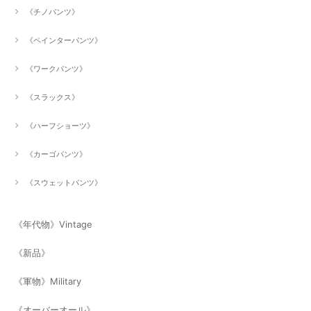
《チノパンツ》
《ペインターパンツ》
《ワークパンツ》
《スラックス》
《ハーフショーツ》
《カーゴパンツ》
《スウェットパンツ》
《年代物》Vintage
《新品》
《軍物》Military
《オーバーオール》