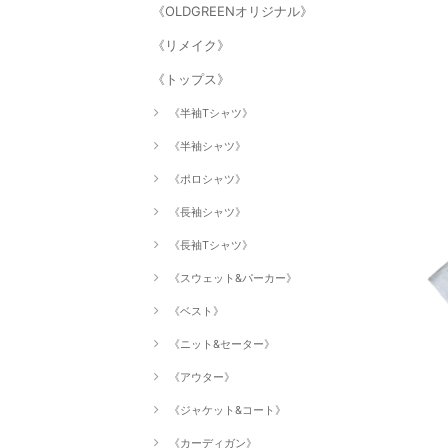
《OLDGREENオリジナル》
《リメイク》
《トップス》
《半袖Tシャツ》
《半袖シャツ》
《ポロシャツ》
《長袖シャツ》
《長袖Tシャツ》
《スウェット&パーカー》
《ベスト》
《ニット&セーター》
《アウター》
《ジャケット&コート》
《カーディガン》