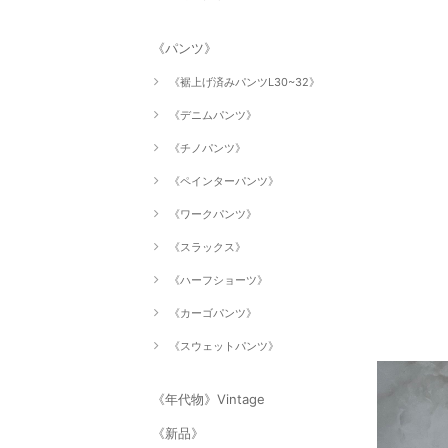
《パンツ》
《裾上げ済みパンツL30~32》
《デニムパンツ》
《チノパンツ》
《ペインターパンツ》
《ワークパンツ》
《スラックス》
《ハーフショーツ》
《カーゴパンツ》
《スウェットパンツ》
《年代物》Vintage
《新品》