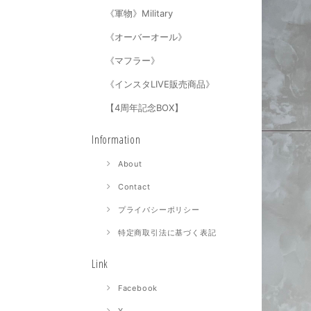
《軍物》Military
《オーバーオール》
《マフラー》
《インスタLIVE販売商品》
【4周年記念BOX】
Information
About
Contact
プライバシーポリシー
特定商取引法に基づく表記
Link
Facebook