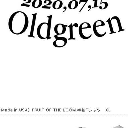
Made in USA】FRUIT OF THE LOOM 半袖Tシャツ XL