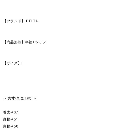
【ブランド】 DELTA
【商品形状】半袖Tシャツ
【サイズ】L
〜 実寸(単位:cm) 〜
着丈→67
身幅→51
肩幅→50