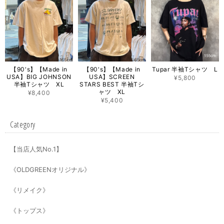
【90's】【Made in
【90's】【Made in
Tupar 半袖Tシャツ L
USA】BIG JOHNSON
USA】SCREEN
¥5,800
半袖Tシャツ XL
STARS BEST 半袖Tシ
ャツ XL
¥8,400
¥5,400
Category
【当店人気No.1】
《OLDGREENオリジナル》
《リメイク》
《トップス》