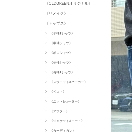
《OLDGREENオリジナル》
《リメイク》
《トップス》
《半袖Tシャツ》
《半袖シャツ》
《ポロシャツ》
《長袖シャツ》
《長袖Tシャツ》
《スウェット&パーカー》
《ベスト》
《ニット&セーター》
《アウター》
《ジャケット&コート》
《カーディガン》