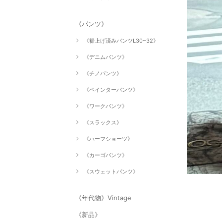
《パンツ》
《裾上げ済みパンツL30~32》
《デニムパンツ》
《チノパンツ》
《ペインターパンツ》
《ワークパンツ》
《スラックス》
《ハーフショーツ》
《カーゴパンツ》
《スウェットパンツ》
《年代物》Vintage
《新品》