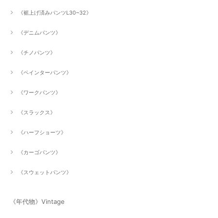
《裾上げ済みパンツL30~32》
《デニムパンツ》
《チノパンツ》
《ペインターパンツ》
《ワークパンツ》
《スラックス》
《ハーフショーツ》
《カーゴパンツ》
《スウェットパンツ》
《年代物》Vintage