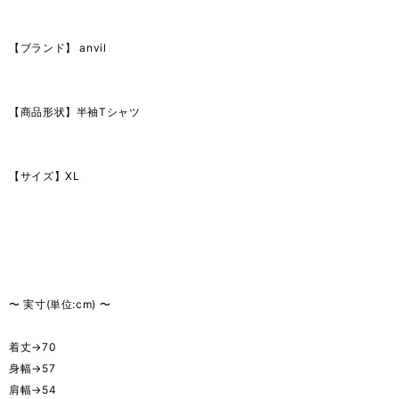
【ブランド】 anvil
【商品形状】半袖Tシャツ
【サイズ】XL
〜 実寸(単位:cm) 〜
着丈→70
身幅→57
肩幅→54