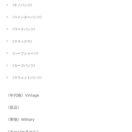
《チノパンツ》
《ペインターパンツ》
《ワークパンツ》
《スラックス》
《ハーフショーツ》
《カーゴパンツ》
《スウェットパンツ》
《年代物》Vintage
《新品》
《軍物》Military
《オーバーオール》