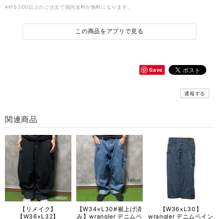
※¥15,000以上のご注文で国内送料が無料になります。
この商品をアプリで見る
Save
通報する
関連商品
【リメイク】
【W34×L30#裾上げ済
【W36×L30】
【W36×L32】
み】wrangler デニムペ
wrangler デニムペイン