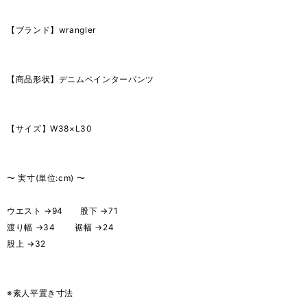
【ブランド】wrangler
【商品形状】デニムペインターパンツ
【サイズ】W38×L30
〜 実寸(単位:cm) 〜
ウエスト →94 股下 →71
渡り幅 →34 裾幅 →24
股上 →32
※素人平置き寸法