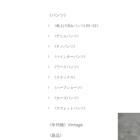
《パンツ》
《裾上げ済みパンツL30~32》
《デニムパンツ》
《チノパンツ》
《ペインターパンツ》
《ワークパンツ》
《スラックス》
《ハーフショーツ》
《カーゴパンツ》
《スウェットパンツ》
《年代物》Vintage
《新品》