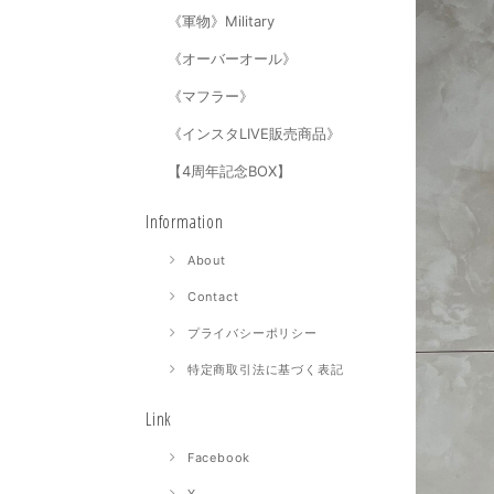
《軍物》Military
《オーバーオール》
《マフラー》
《インスタLIVE販売商品》
【4周年記念BOX】
Information
About
Contact
プライバシーポリシー
特定商取引法に基づく表記
Link
Facebook