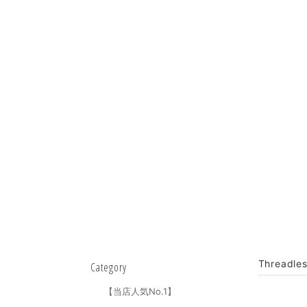
Threadl
Category
【当店人気No.1】