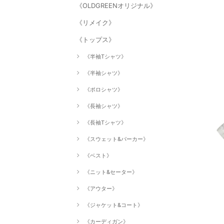
《OLDGREENオリジナル》
《リメイク》
《トップス》
《半袖Tシャツ》
《半袖シャツ》
《ポロシャツ》
《長袖シャツ》
《長袖Tシャツ》
《スウェット&パーカー》
《ベスト》
《ニット&セーター》
《アウター》
《ジャケット&コート》
《カーディガン》