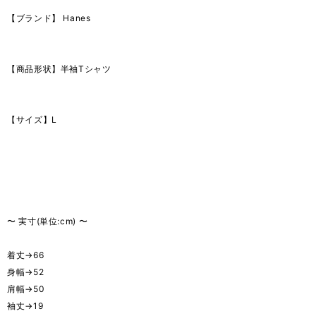
【ブランド】 Hanes
【商品形状】半袖Tシャツ
【サイズ】L
〜 実寸(単位:cm) 〜
着丈→66
身幅→52
肩幅→50
袖丈→19