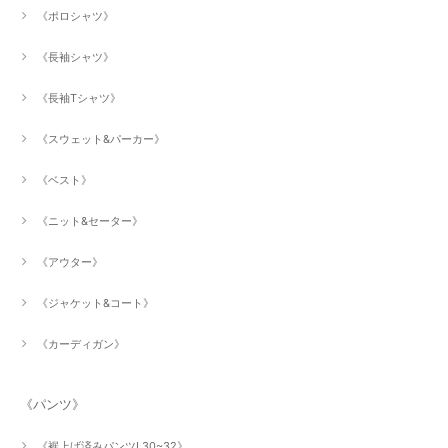
《ポロシャツ》
《長袖シャツ》
《長袖Tシャツ》
《スウェット&パーカー》
《ベスト》
《ニット&セーター》
《アウター》
《ジャケット&コート》
《カーディガン》
《パンツ》
《裾上げ済みパンツL30~32》