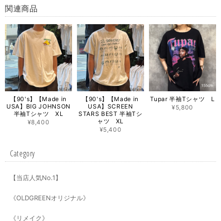
関連商品
【90's】【Made in
【90's】【Made in
Tupar 半袖Tシャツ L
USA】BIG JOHNSON
USA】SCREEN
¥5,800
半袖Tシャツ XL
STARS BEST 半袖Tシ
ャツ XL
¥8,400
¥5,400
Category
【当店人気No.1】
《OLDGREENオリジナル》
《リメイク》