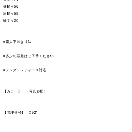
身幅→56
肩幅→59
袖丈→20
※素人平置き寸法
※多少の誤差はご了承ください
※メンズ・レディース対応
【カラー】 （写真参照）
【管理番号】 X921