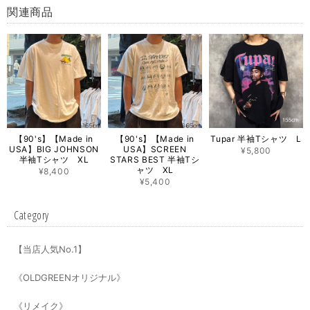
関連商品
【90's】【Made in
【90's】【Made in
Tupar 半袖Tシャツ L
USA】BIG JOHNSON
USA】SCREEN
¥5,800
半袖Tシャツ XL
STARS BEST 半袖Tシ
ャツ XL
¥8,400
¥5,400
Category
【当店人気No.1】
《OLDGREENオリジナル》
《リメイク》