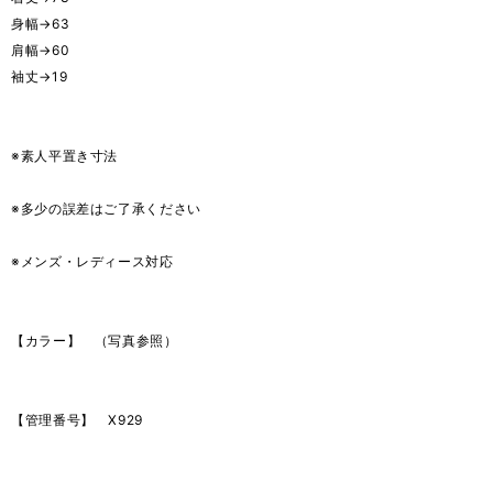
身幅→63
肩幅→60
袖丈→19
※素人平置き寸法
※多少の誤差はご了承ください
※メンズ・レディース対応
【カラー】 （写真参照）
【管理番号】 X929