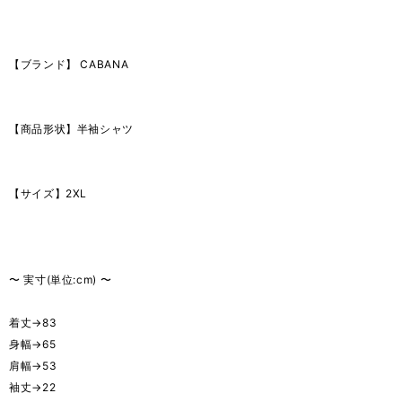
【ブランド】 CABANA
【商品形状】半袖シャツ
【サイズ】2XL
〜 実寸(単位:cm) 〜
着丈→83
身幅→65
肩幅→53
袖丈→22