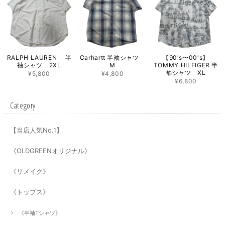
RALPH LAUREN 半
Carhartt 半袖シャツ
【90's〜00's】
袖シャツ 2XL
M
TOMMY HILFIGER 半
袖シャツ XL
¥5,800
¥4,800
¥6,800
Category
【当店人気No.1】
《OLDGREENオリジナル》
《リメイク》
《トップス》
《半袖Tシャツ》