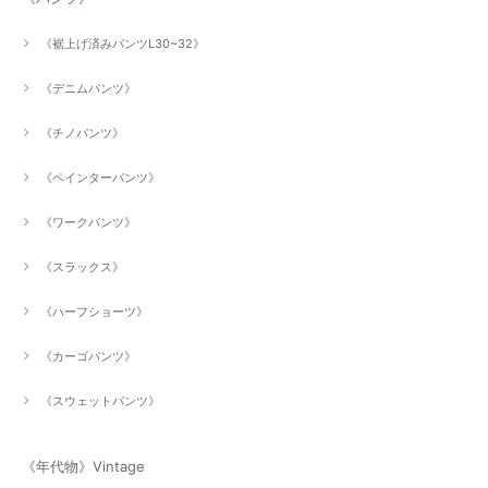
《裾上げ済みパンツL30~32》
《デニムパンツ》
《チノパンツ》
《ペインターパンツ》
《ワークパンツ》
《スラックス》
《ハーフショーツ》
《カーゴパンツ》
《スウェットパンツ》
《年代物》Vintage