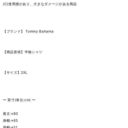
(C)使用感があり、大きなダメージがある商品
【ブランド】 Tommy Bahama
【商品形状】半袖シャツ
【サイズ】2XL
〜 実寸(単位:cm) 〜
着丈→80
身幅→65
肩幅→51