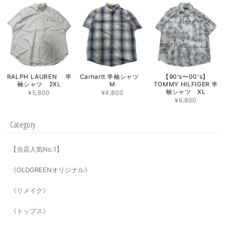
RALPH LAUREN 半
Carhartt 半袖シャツ
【90's〜00's】
袖シャツ 2XL
M
TOMMY HILFIGER 半
袖シャツ XL
¥5,800
¥4,800
¥6,800
Category
【当店人気No.1】
《OLDGREENオリジナル》
《リメイク》
《トップス》