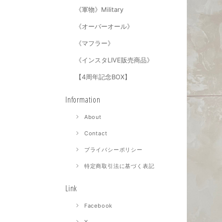
《軍物》Military
《オーバーオール》
《マフラー》
《インスタLIVE販売商品》
【4周年記念BOX】
Information
About
Contact
プライバシーポリシー
特定商取引法に基づく表記
Link
Facebook