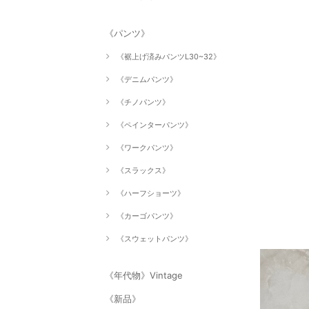
《パンツ》
《裾上げ済みパンツL30~32》
《デニムパンツ》
《チノパンツ》
《ペインターパンツ》
《ワークパンツ》
《スラックス》
《ハーフショーツ》
《カーゴパンツ》
《スウェットパンツ》
《年代物》Vintage
《新品》