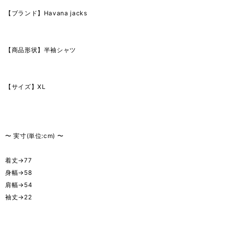
【ブランド】Havana jacks
【商品形状】半袖シャツ
【サイズ】XL
〜 実寸(単位:cm) 〜
着丈→77
身幅→58
肩幅→54
袖丈→22