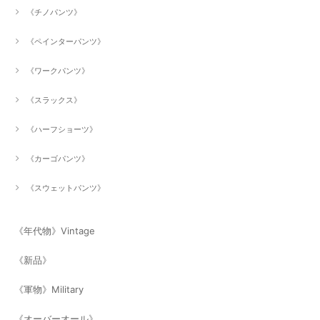
《チノパンツ》
《ペインターパンツ》
《ワークパンツ》
《スラックス》
《ハーフショーツ》
《カーゴパンツ》
《スウェットパンツ》
《年代物》Vintage
《新品》
《軍物》Military
《オーバーオール》