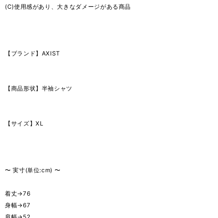
(C)使用感があり、大きなダメージがある商品
【ブランド】AXIST
【商品形状】半袖シャツ
【サイズ】XL
〜 実寸(単位:cm) 〜
着丈→76
身幅→67
肩幅→52