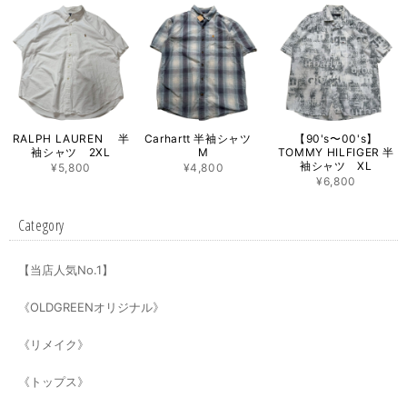
RALPH LAUREN 半
Carhartt 半袖シャツ
【90's〜00's】
袖シャツ 2XL
M
TOMMY HILFIGER 半
袖シャツ XL
¥5,800
¥4,800
¥6,800
Category
【当店人気No.1】
《OLDGREENオリジナル》
《リメイク》
《トップス》