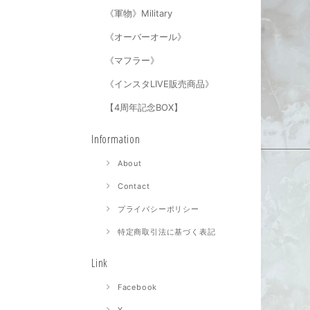
《軍物》Military
《オーバーオール》
《マフラー》
《インスタLIVE販売商品》
【4周年記念BOX】
Information
About
Contact
プライバシーポリシー
特定商取引法に基づく表記
Link
Facebook