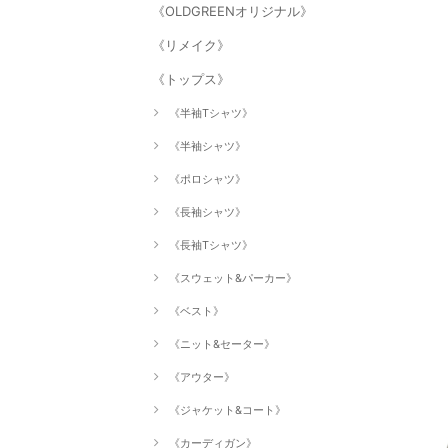
《OLDGREENオリジナル》
《リメイク》
《トップス》
《半袖Tシャツ》
《半袖シャツ》
《ポロシャツ》
《長袖シャツ》
《長袖Tシャツ》
《スウェット&パーカー》
《ベスト》
《ニット&セーター》
《アウター》
《ジャケット&コート》
《カーディガン》