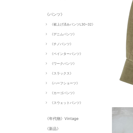
《パンツ》
《裾上げ済みパンツL30~32》
《デニムパンツ》
《チノパンツ》
《ペインターパンツ》
《ワークパンツ》
《スラックス》
《ハーフショーツ》
《カーゴパンツ》
《スウェットパンツ》
《年代物》Vintage
《新品》