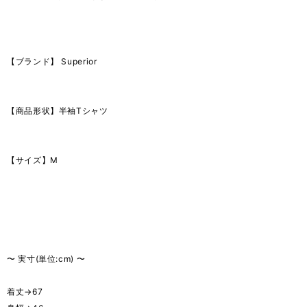
【ブランド】 Superior
【商品形状】半袖Tシャツ
【サイズ】M
〜 実寸(単位:cm) 〜
着丈→67