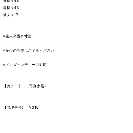
身幅→46
肩幅→43
袖丈→17
※素人平置き寸法
※多少の誤差はご了承ください
※メンズ・レディース対応
【カラー】 （写真参照）
【管理番号】 Y316