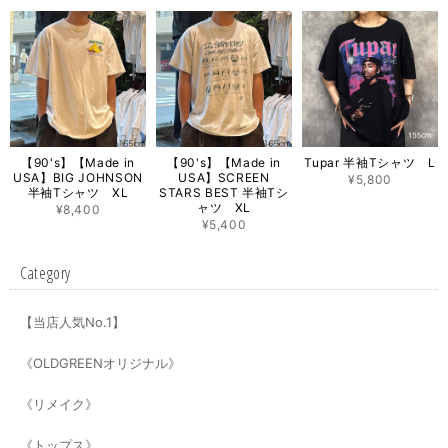
【90's】【Made in
【90's】【Made in
Tupar 半袖Tシャツ L
USA】BIG JOHNSON
USA】SCREEN
¥5,800
半袖Tシャツ XL
STARS BEST 半袖Tシ
ャツ XL
¥8,400
¥5,400
Category
【当店人気No.1】
《OLDGREENオリジナル》
《リメイク》
《トップス》