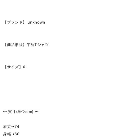
【ブランド】 unknown
【商品形状】半袖Tシャツ
【サイズ】XL
〜 実寸(単位:cm) 〜
着丈→74
身幅→60