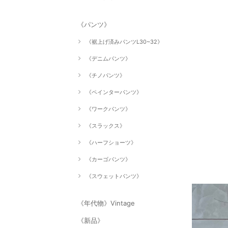
《パンツ》
《裾上げ済みパンツL30~32》
《デニムパンツ》
《チノパンツ》
《ペインターパンツ》
《ワークパンツ》
《スラックス》
《ハーフショーツ》
《カーゴパンツ》
《スウェットパンツ》
《年代物》Vintage
《新品》