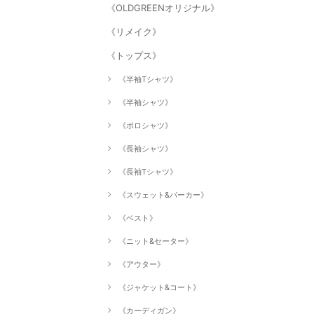
《OLDGREENオリジナル》
《リメイク》
《トップス》
《半袖Tシャツ》
《半袖シャツ》
《ポロシャツ》
《長袖シャツ》
《長袖Tシャツ》
《スウェット&パーカー》
《ベスト》
《ニット&セーター》
《アウター》
《ジャケット&コート》
《カーディガン》