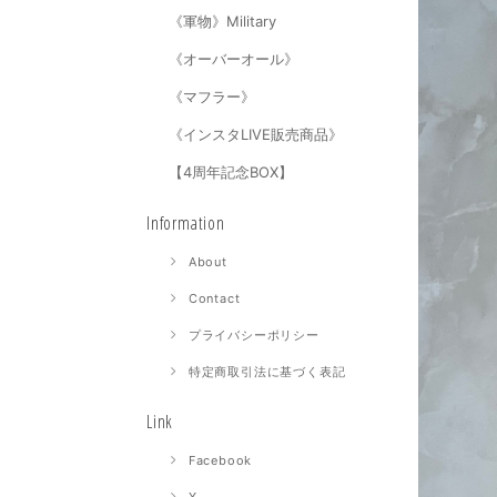
《軍物》Military
《オーバーオール》
《マフラー》
《インスタLIVE販売商品》
【4周年記念BOX】
Information
About
Contact
プライバシーポリシー
特定商取引法に基づく表記
Link
Facebook