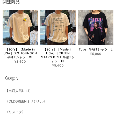
関連商品
【90's】【Made in
【90's】【Made in
Tupar 半袖Tシャツ L
USA】BIG JOHNSON
USA】SCREEN
¥5,800
半袖Tシャツ XL
STARS BEST 半袖Tシ
ャツ XL
¥8,400
¥5,400
Category
【当店人気No.1】
《OLDGREENオリジナル》
《リメイク》