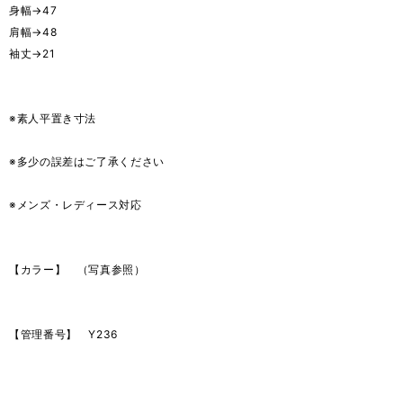
身幅→47
肩幅→48
袖丈→21
※素人平置き寸法
※多少の誤差はご了承ください
※メンズ・レディース対応
【カラー】 （写真参照）
【管理番号】 Y236