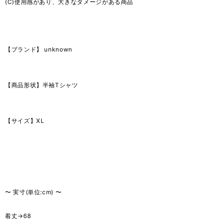
(C)使用感があり、大きなダメージがある商品
【ブランド】 unknown
【商品形状】半袖Tシャツ
【サイズ】XL
〜 実寸(単位:cm) 〜
着丈→68