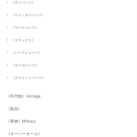
《チノパンツ》
《ペインターパンツ》
《ワークパンツ》
《スラックス》
《ハーフショーツ》
《カーゴパンツ》
《スウェットパンツ》
《年代物》Vintage
《新品》
《軍物》Military
《オーバーオール》