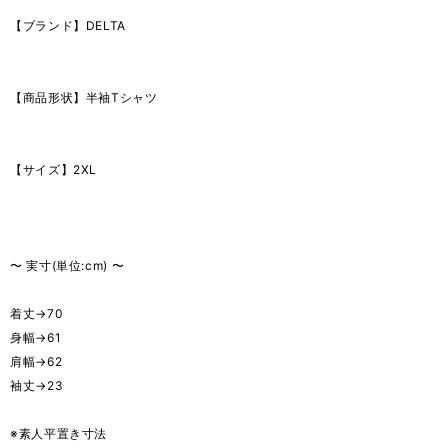
【ブランド】DELTA
【商品形状】半袖Tシャツ
【サイズ】2XL
〜 実寸(単位:cm) 〜
着丈→70
身幅→61
肩幅→62
袖丈→23
※素人平置き寸法